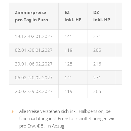
Zimmerpreise
EZ
DZ
3Be
pro Tag in Euro
inkl. HP
inkl. HP
inkl
19.12.-02.01.2027
141
271
298
02.01.-30.01.2027
119
205
232
30.01.-06.02.2027
125
216
243
06.02.-20.02.2027
141
271
298
20.02.-29.03.2027
119
205
232
Al­le Prei­se ver­ste­hen sich inkl. Halb­pen­si­on, bei
Über­nach­tung inkl. Früh­s­tücks­buf­fet brin­gen wir
pro Erw. € 5.- in Ab­zug.