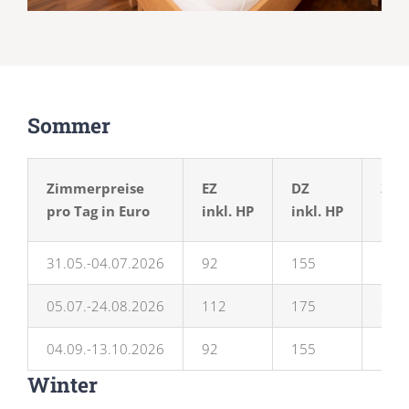
Sommer
Zimmerpreise
EZ
DZ
3Be
pro Tag in Euro
inkl. HP
inkl. HP
inkl
31.05.-04.07.2026
92
155
185
05.07.-24.08.2026
112
175
205
04.09.-13.10.2026
92
155
185
Winter