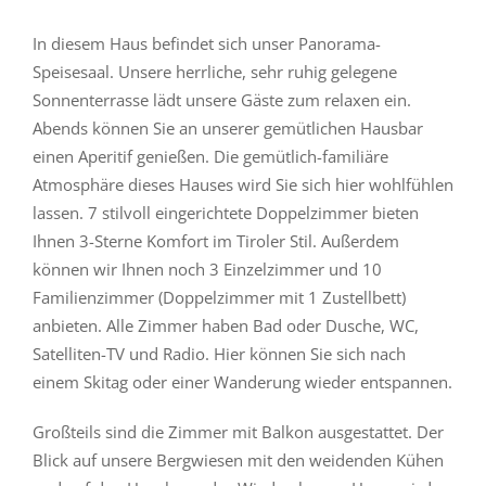
In die­sem Haus be­fin­det sich un­ser Pan­ora­ma-
Spei­se­saal. Un­se­re herr­li­che, sehr ru­hig ge­le­ge­ne
Son­nen­ter­ras­se lädt un­se­re Gäs­te zum re­la­xen ein.
Abends kön­nen Sie an un­se­rer ge­müt­li­chen Haus­bar
ei­nen Ape­ri­tif ge­nie­ßen. Die ge­müt­lich-fa­mi­liä­re
At­mo­sphä­re die­ses Hau­ses wird Sie sich hier wohl­füh­len
las­sen. 7 stil­voll ein­ge­rich­te­te Dop­pel­zim­mer bie­ten
Ih­nen 3-Ster­ne Kom­fort im Ti­ro­ler Stil. Au­ßer­dem
kön­nen wir Ih­nen noch 3 Ein­zel­zim­mer und 10
Fa­mi­li­en­zim­mer (Dop­pel­zim­mer mit 1 Zu­s­tell­bett)
an­bie­ten. Al­le Zim­mer ha­ben Bad oder Du­sche, WC,
Sa­tel­li­ten-TV und Ra­dio. Hier kön­nen Sie sich nach
ei­nem Ski­tag oder ei­ner Wan­de­rung wie­der ent­span­nen.
Groß­t­eils sind die Zim­mer mit Bal­kon aus­ge­stat­tet. Der
Blick auf un­se­re Berg­wie­sen mit den wei­den­den Kühen