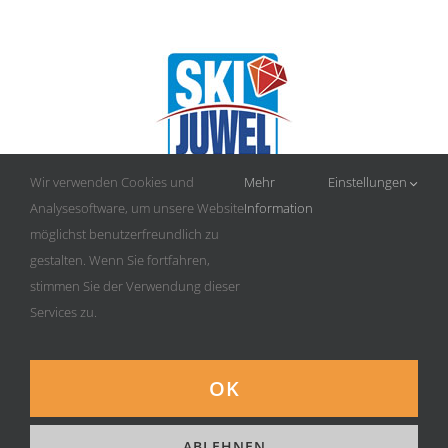
Wir verwenden Cookies und
Mehr
Einstellungen
Analysesoftware, um unsere Website
Information
möglichst benutzerfreundlich zu
gestalten. Wenn Sie fortfahren,
stimmen Sie der Verwendung dieser
Services zu.
OK
Deutsch
English
ABLEHNEN