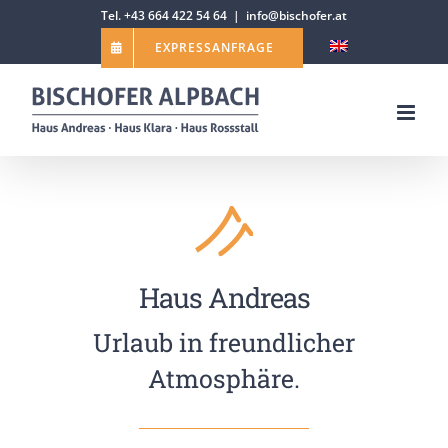
Zum
Tel. +43 664 422 54 64
|
info@bischofer.at
Inhalt
EXPRESSANFRAGE
springen
Haus Andreas
Urlaub in freundlicher
Atmosphäre.