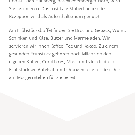
und auf den Haus­berg, das Wie­ders­ber­ger Horn, wird
Sie fas­zi­nie­ren. Das rus­ti­ka­le St­überl ne­ben der
Re­zep­ti­on wird als Au­f­ent­halts­raum ge­nutzt.
Am Früh­s­tücks­buf­fet fin­den Sie Brot und Ge­bäck, Wurst,
Schin­ken und Kä­se, But­ter und Mar­me­la­den. Wir
ser­vie­ren wir Ih­nen Kaf­fee, Tee und Ka­kao. Zu ei­nem
ge­sun­den Früh­s­tück ge­hö­ren noch Milch von den
ei­ge­nen Kühen, Corn­fla­kes, Müs­li und vi­el­leicht ein
Früh­s­tücksei. Ap­fel­saft und Or­an­gen­juice für den Durst
am Mor­gen ste­hen für sie be­reit.