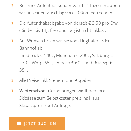
Bei einer Aufenthaltsdauer von 1-2 Tagen erlauben
wir uns einen Zuschlag von 10 % zu verrechnen.
Die Aufenthaltsabgabe von derzeit € 3,50 pro Erw.
(Kinder bis 14J. frei) und Tag ist nicht inklusiv.
Auf Wunsch ho­len wir Sie vom Flug­ha­fen oder
Bahn­hof ab.
Inns­bruck € 140,-, Mün­chen € 290,-, Salz­burg €
270.-, Wörgl 65.-, Jen­bach € 60.- und Brix­legg €
35.-.
Al­le Prei­se inkl. Steu­ern und Ab­ga­ben.
Wintersaison:
Ger­ne brin­gen wir Ih­nen Ih­re
Ski­päs­se zum Selbst­kos­ten­preis ins Haus.
Skipasspreise auf Anfrage.
JETZT BUCHEN